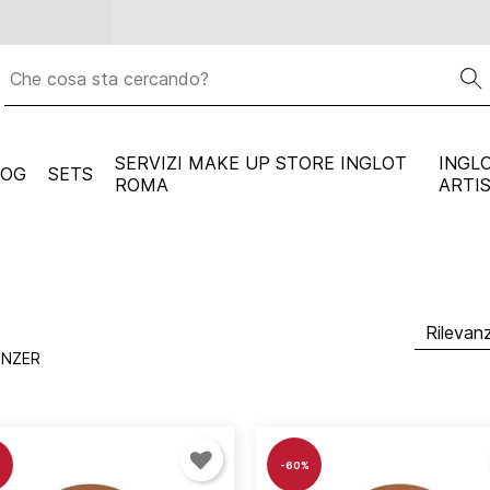
Spedizione gratuita per ogni ordine superiore a
59 eur
SERVIZI MAKE UP STORE INGLOT
INGL
LOG
SETS
ROMA
ARTI
NZER
-60%