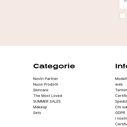
Categorie
In
Nostri Partner
Modell
Nuovi Prodotti
web
Skincare
Termin
The Most Loved
Certif
SUMMER SALES
Spediz
Makeup
Chi si
Sets
GDPR
I nostr
Certif