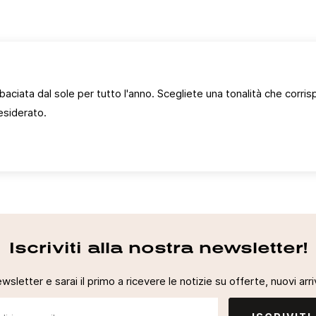
ccedi
aciata dal sole per tutto l'anno. Scegliete una tonalità che corris
vi essere loggato per salvare prodotti nella tua lista dei desideri.
esiderato.
Annulla
Acced
Iscriviti alla nostra newsletter!
newsletter e sarai il primo a ricevere le notizie su offerte, nuovi arriv