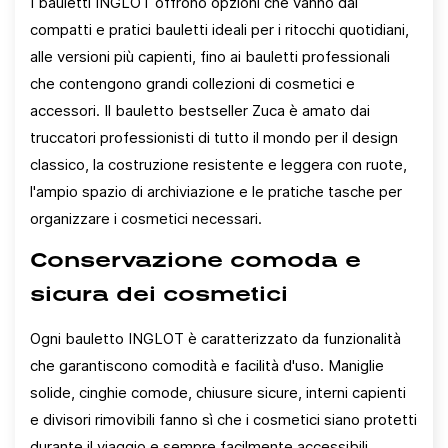
I bauletti INGLOT offrono opzioni che vanno dai
compatti e pratici bauletti ideali per i ritocchi quotidiani,
alle versioni più capienti, fino ai bauletti professionali
Accedi
che contengono grandi collezioni di cosmetici e
accessori. Il bauletto bestseller Zuca è amato dai
Devi essere loggato per salvare prodotti nella tua
truccatori professionisti di tutto il mondo per il design
lista dei desideri.
classico, la costruzione resistente e leggera con ruote,
l'ampio spazio di archiviazione e le pratiche tasche per
Annulla
Accedi
organizzare i cosmetici necessari.
Conservazione comoda e
sicura dei cosmetici
Ogni bauletto INGLOT è caratterizzato da funzionalità
che garantiscono comodità e facilità d'uso. Maniglie
solide, cinghie comode, chiusure sicure, interni capienti
e divisori rimovibili fanno sì che i cosmetici siano protetti
durante il viaggio e sempre facilmente accessibili.