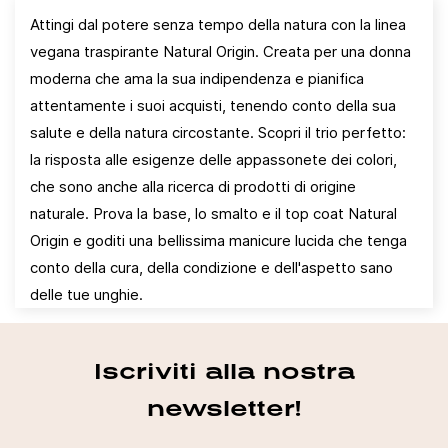
Attingi dal potere senza tempo della natura con la linea
vegana traspirante Natural Origin. Creata per una donna
moderna che ama la sua indipendenza e pianifica
attentamente i suoi acquisti, tenendo conto della sua
salute e della natura circostante. Scopri il trio perfetto:
la risposta alle esigenze delle appassonete dei colori,
che sono anche alla ricerca di prodotti di origine
Accedi
naturale. Prova la base, lo smalto e il top coat Natural
Origin e goditi una bellissima manicure lucida che tenga
Devi essere loggato per salvare prodotti nella tua
conto della cura, della condizione e dell'aspetto sano
lista dei desideri.
delle tue unghie.
Annulla
Accedi
Iscriviti alla nostra
newsletter!