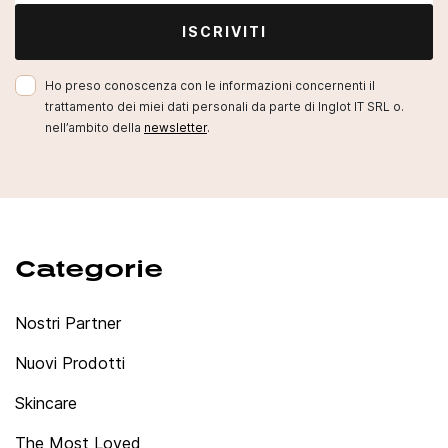
lista dei desideri.
ISCRIVITI
Annulla
Accedi
Ho preso conoscenza con le informazioni concernenti il
trattamento dei miei dati personali da parte di Inglot IT SRL o.
nell’ambito della
newsletter
.
Categorie
Nostri Partner
Nuovi Prodotti
Skincare
The Most Loved