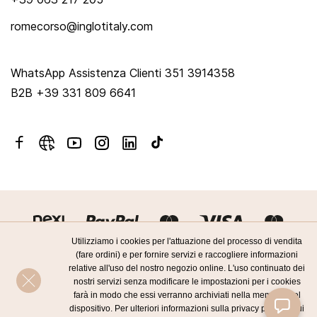
romecorso@inglotitaly.com
WhatsApp Assistenza Clienti 351 3914358
B2B +39 331 809 6641
Utilizziamo i cookies per l'attuazione del processo di vendita
(fare ordini) e per fornire servizi e raccogliere informazioni
relative all'uso del nostro negozio online. L'uso continuato dei
nostri servizi senza modificare le impostazioni per i cookies
farà in modo che essi verranno archiviati nella memoria del
Copyright by INGLOT Cosmetics 2026
dispositivo. Per ulteriori informazioni sulla privacy policy e sui