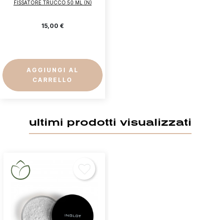
FISSATORE TRUCCO 50 ML (N)
15,00 €
Accedi
AGGIUNGI AL
CARRELLO
Devi essere loggato per salvare prodotti nella tua
lista dei desideri.
ultimi prodotti visualizzati
Annulla
Accedi