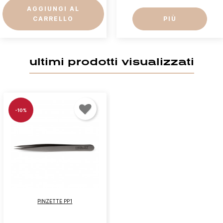
AGGIUNGI AL
CARRELLO
PIÙ
Accedi
ultimi prodotti visualizzati
Devi essere loggato per salvare prodotti nella tua
lista dei desideri.
-10%
Annulla
Accedi
PINZETTE PP1