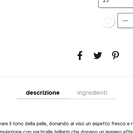
25
descrizione
ingredienti
are il tono della pelle, donando al viso un aspetto fresco e r
ulazione con particelle brillanti che donano un leggero effet