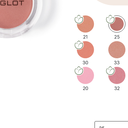
21
25
30
33
20
32