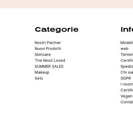
Categorie
In
Nostri Partner
Modell
Nuovi Prodotti
web
Skincare
Termin
The Most Loved
Certif
SUMMER SALES
Spediz
Makeup
Chi si
Sets
GDPR
I nostr
Certif
Vegan 
Contat