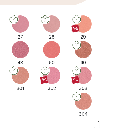
%
27
28
29
43
50
40
%
%
301
302
303
304