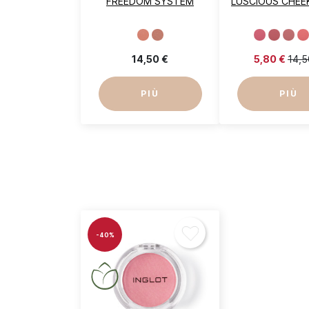
FREEDOM SYSTEM
LUSCIOUS CHEE
A
De
14,50 €
5,80 €
14,5
PIÙ
PIÙ
-40%