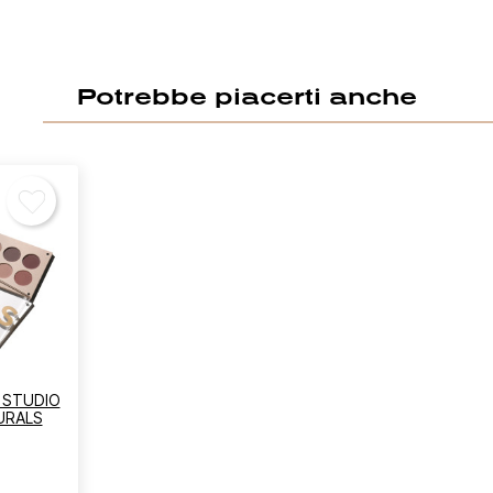
Potrebbe piacerti anche
 STUDIO
URALS
ccedi