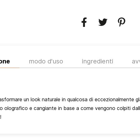
ione
modo d'uso
ingredienti
av
rasformare un look naturale in qualcosa di eccezionalmente gl
to olografico e cangiante in base a come vengono colpiti dall
!