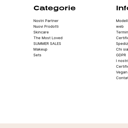
Categorie
In
Nostri Partner
Modell
Nuovi Prodotti
web
Skincare
Termin
The Most Loved
Certif
SUMMER SALES
Spediz
Makeup
Chi si
Sets
GDPR
I nostr
Certif
Vegan 
Contat