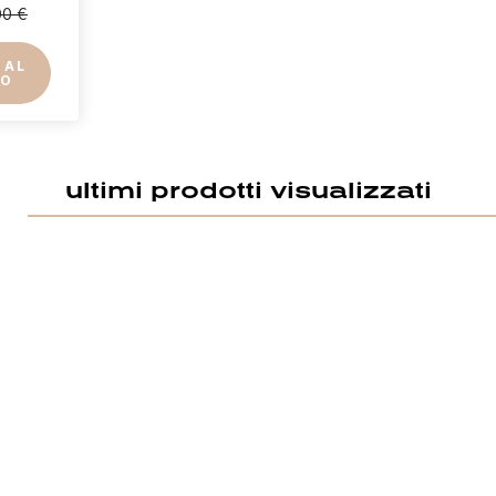
00 €
vi essere loggato per salvare prodotti nella tua lista dei desideri.
 AL
LO
Annulla
Acced
ultimi prodotti visualizzati