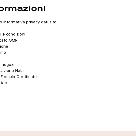
formazioni
o informativa privacy dati sito
i e condizioni
icato GMP
ione
amo
i negozi
icazione Halal
Formula Certificate
taci