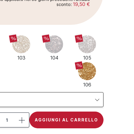
19,50 €
sconto:
%
%
%
103
104
105
%
106
AGGIUNGI AL CARRELLO