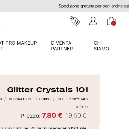
0
OT PRO MAKEUP
DIVENTA
CHI
ST
PARTNER
SIAMO
Glitter Crystals
101
I
DECORA UNGHIE E CORPO
GLITTER CRYSTALS
01/0137
7,80 €
19,50 €
Prezzo:
o applicato nei 30 giorni precedenti l'attuale