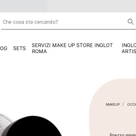
Spedizione gratuita per ogni ordine superiore a
59 euro
SERVIZI MAKE UP STORE INGLOT
INGL
LOG
SETS
ROMA
ARTI
MAKEUP
OCCH
Prezzo minim