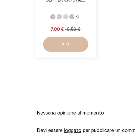
+2
7,80 €
19,50 €
PIÙ
Nessuna opinione al momento
Devi essere
loggato
per pubblicare un com