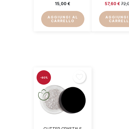
15,00 €
57,60 €
72,
De
AGGIUNGI AL
AGGIUNGI
CARRELLO
CARREL
-60%
GLITTER CRYSTALS