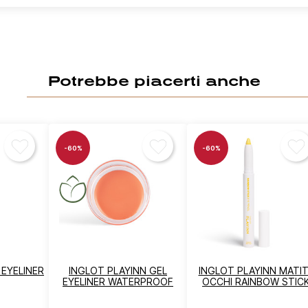
Potrebbe piacerti anche
-60%
-60%
ccedi
vi essere loggato per salvare prodotti nella tua lista dei desideri.
Annulla
Acced
 EYELINER
INGLOT PLAYINN GEL
INGLOT PLAYINN MATI
EYELINER WATERPROOF
OCCHI RAINBOW STIC