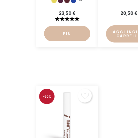
+18
23,50 €
20,50 €
AGGIUNGI
PIÙ
CARREL
-60%