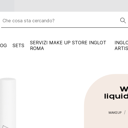
Spedizione gratuita per ogni ordine superiore a
59 euro
SERVIZI MAKE UP STORE INGLOT
INGL
LOG
SETS
ROMA
ARTI
W
liqu
MAKEUP