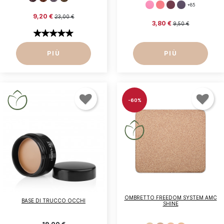
+85
9,20 €
23,00 €
3,80 €
9,50 €
PIÙ
PIÙ
-60%
Accedi
Devi essere loggato per salvare prodotti nella tua
OMBRETTO FREEDOM SYSTEM AMC
BASE DI TRUCCO OCCHI
SHINE
lista dei desideri.