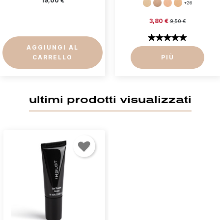
19,00 €
+26
3,80 €
Annulla
Accedi
9,50 €
AGGIUNGI AL
CARRELLO
PIÙ
ultimi prodotti visualizzati