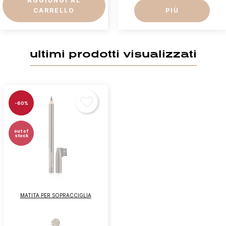
AGGIUNGI AL
CARRELLO
PIÙ
ultimi prodotti visualizzati
-60%
out of
stock
MATITA PER SOPRACCIGLIA