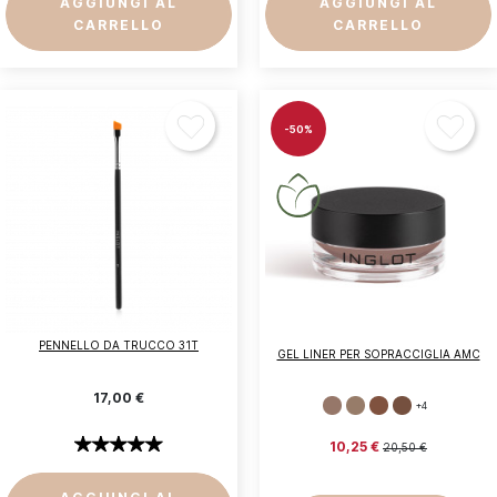
AGGIUNGI AL
AGGIUNGI AL
CARRELLO
CARRELLO
-50%
Accedi
PENNELLO DA TRUCCO 31T
GEL LINER PER SOPRACCIGLIA AMC
Devi essere loggato per salvare prodotti nella tua
17,00 €
lista dei desideri.
+4
10,25 €
20,50 €
Annulla
Accedi