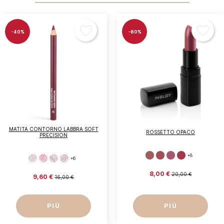
-40%
-60%
MATITA CONTORNO LABBRA SOFT
ROSSETTO OPACO
PRECISION
+8
+6
8,00 €
20,00 €
9,60 €
16,00 €
PIÙ
PIÙ