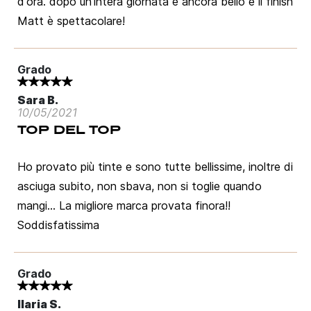
d'ora. dopo un'intera giornata è ancora bello e il finish
Devi essere loggato per salvare prodotti nella tua
lista dei desideri.
Matt è spettacolare!
Grado
Annulla
Accedi
Sara B.
10/05/2021
TOP DEL TOP
Ho provato più tinte e sono tutte bellissime, inoltre di
asciuga subito, non sbava, non si toglie quando
mangi... La migliore marca provata finora!!
Soddisfatissima
Grado
Ilaria S.