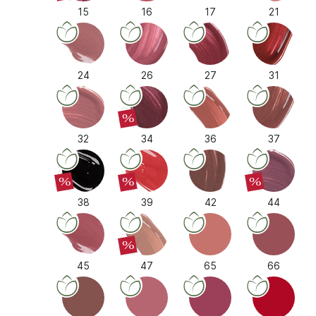
15
16
17
21
24
26
27
31
%
32
34
36
37
%
%
%
38
39
42
44
%
45
47
65
66