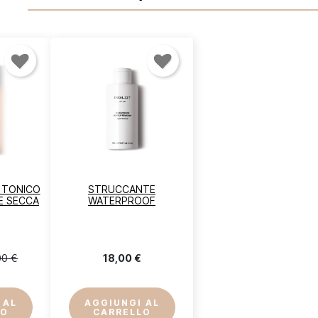
ccedi
vi essere loggato per salvare prodotti nella tua lista dei desideri.
 TONICO
STRUCCANTE
LE SECCA
WATERPROOF
Annulla
Acced
00 €
18,00 €
 AL
AGGIUNGI AL
LO
CARRELLO