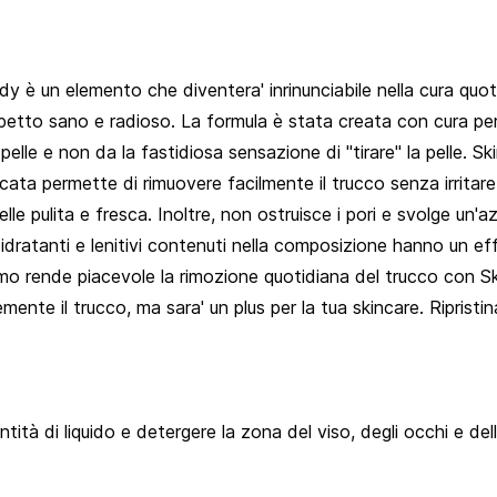
 un elemento che diventera' inrinunciabile nella cura quotid
tto sano e radioso. La formula è stata creata con cura per la
pelle e non da la fastidiosa sensazione di "tirare" la pelle. S
cata permette di rimuovere facilmente il trucco senza irritare 
le pulita e fresca. Inoltre, non ostruisce i pori e svolge un'az
nti idratanti e lenitivi contenuti nella composizione hanno un ef
fumo rende piacevole la rimozione quotidiana del trucco con 
nte il trucco, ma sara' un plus per la tua skincare. Ripristin
ità di liquido e detergere la zona del viso, degli occhi e dell