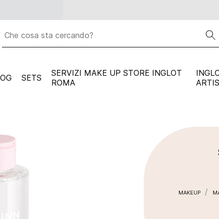
Spedizione gratuita per ogni ordine superiore a
59 euro
SERVIZI MAKE UP STORE INGLOT
INGL
LOG
SETS
ROMA
ARTI
MAKEUP
M