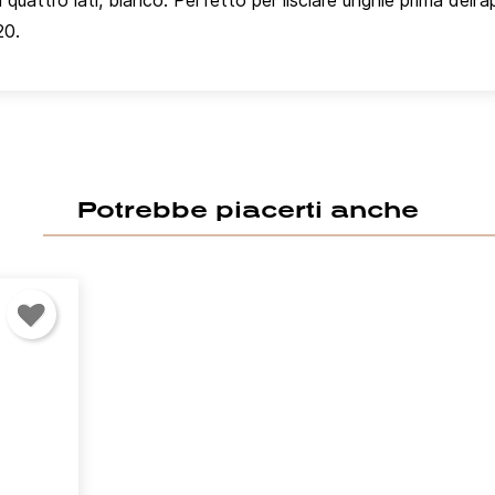
 quattro lati, bianco. Perfetto per lisciare unghie prima dell'ap
20.
Potrebbe piacerti anche