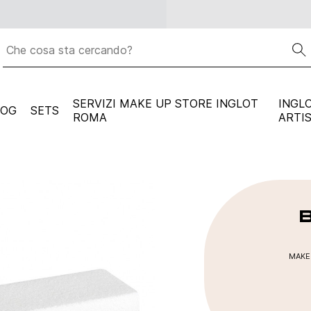
Spedizione gratuita per ogni ordine superiore a
59 euro
SERVIZI MAKE UP STORE INGLOT
INGL
LOG
SETS
ROMA
ARTI
B
MAKE