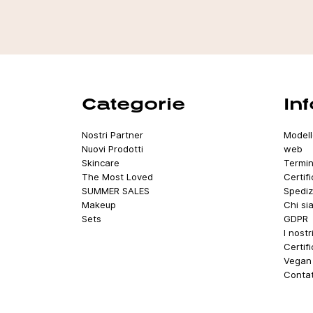
Categorie
In
Nostri Partner
Modell
Nuovi Prodotti
web
Skincare
Termin
The Most Loved
Certif
SUMMER SALES
Spediz
Makeup
Chi si
Sets
GDPR
I nostr
Certif
Vegan 
Contat