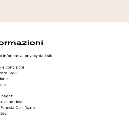
formazioni
o informativa privacy dati sito
i e condizioni
icato GMP
ione
amo
i negozi
icazione Halal
Formula Certificate
taci