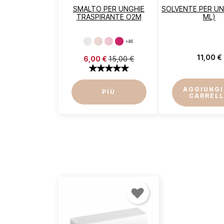
SMALTO PER UNGHIE
SOLVENTE PER UN
TRASPIRANTE O2M
ML)
+46
11,00 €
6,00 €
15,00 €
AGGIUNGI
PIÙ
CARREL
A
De