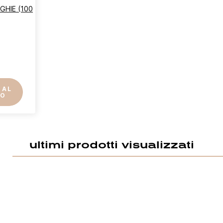
GHIE (100
 AL
LO
ccedi
ultimi prodotti visualizzati
vi essere loggato per salvare prodotti nella tua lista dei desideri.
Annulla
Acced