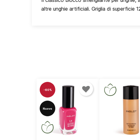
Il classico blocco smerigliante per unghie, a
altre unghie artificiali. Griglia di superficie 1
-60%
Nuovo