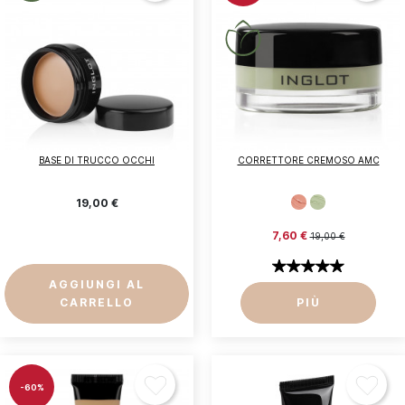
Accedi
Devi essere loggato per salvare prodotti nella tua
lista dei desideri.
Annulla
Accedi
BASE DI TRUCCO OCCHI
CORRETTORE CREMOSO AMC
19,00 €
7,60 €
19,00 €
AGGIUNGI AL
CARRELLO
PIÙ
-60%