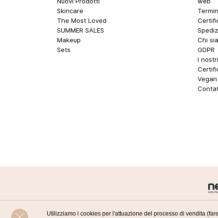
Nuovi Prodotti
web
Skincare
Termin
The Most Loved
Certif
SUMMER SALES
Spediz
Makeup
Chi si
Sets
GDPR
I nostr
Certif
Vegan 
Contat
Utilizziamo i cookies per l'attuazione del processo di vendita (fare