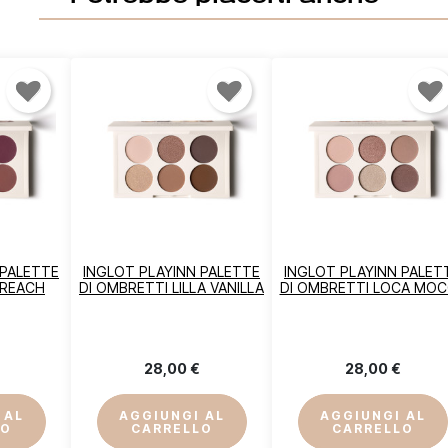
 PALETTE
INGLOT PLAYINN PALETTE
INGLOT PLAYINN PALET
CREACH
DI OMBRETTI LILLA VANILLA
DI OMBRETTI LOCA MO
28,00 €
28,00 €
ccedi
 AL
AGGIUNGI AL
AGGIUNGI AL
LO
CARRELLO
CARRELLO
vi essere loggato per salvare prodotti nella tua lista dei desideri.