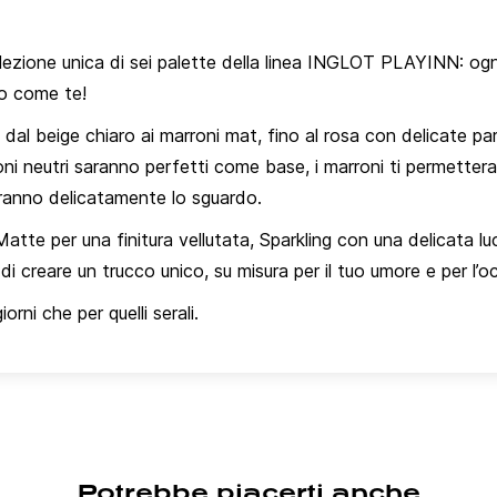
lezione unica di sei palette della linea INGLOT PLAYINN: ogn
rio come te!
al beige chiaro ai marroni mat, fino al rosa con delicate part
oni neutri saranno perfetti come base, i marroni ti permetter
neranno delicatamente lo sguardo.
atte per una finitura vellutata, Sparkling con una delicata l
i creare un trucco unico, su misura per il tuo umore e per l’o
iorni che per quelli serali.
Potrebbe piacerti anche