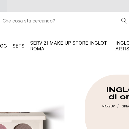
Spedizione gratuita per ogni ordine superiore a
59 euro
SERVIZI MAKE UP STORE INGLOT
INGL
LOG
SETS
ROMA
ARTI
INGL
di o
MAKEUP
SPE