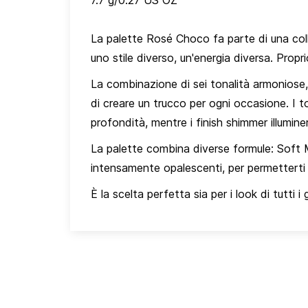
7.7 g/0.27 US OZ
La palette Rosé Choco fa parte di una col
uno stile diverso, un'energia diversa. Prop
La combinazione di sei tonalità armoniose, d
di creare un trucco per ogni occasione. I t
profondità, mentre i finish shimmer illumi
La palette combina diverse formule: Soft M
intensamente opalescenti, per permetterti d
È la scelta perfetta sia per i look di tutti i g