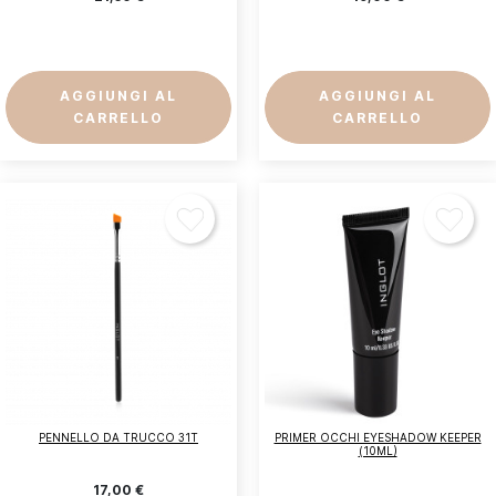
AGGIUNGI AL
AGGIUNGI AL
CARRELLO
CARRELLO
Accedi
Devi essere loggato per salvare prodotti nella tua
lista dei desideri.
Annulla
Accedi
PENNELLO DA TRUCCO 31T
PRIMER OCCHI EYESHADOW KEEPER
(10ML)
17,00 €