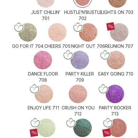
JUST CHILLIN'
HUSTLE'N'BUSTLE
LIGHTS ON 703
701
702
%
GO FOR IT 704
CHEERS 705
NIGHT OUT 706
REUNION 707
DANCE FLOOR
PARTY KILLER
EASY GOING 710
708
709
ENJOY LIFE 711
CRUSH ON YOU
PARTY ROCKER
712
713
%
%